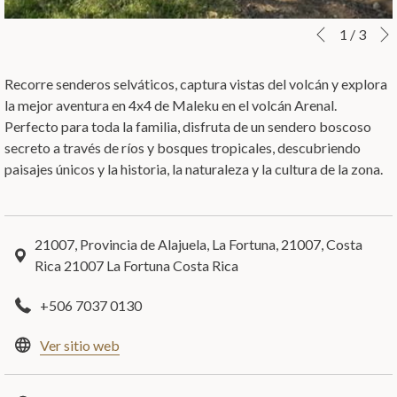
Botones
Al
1
/
3
Anterior
de
hacer
control
clic
Recorre senderos selváticos, captura vistas del volcán y explora
de
en
la mejor aventura en 4x4 de Maleku en el volcán Arenal.
la
los
Perfecto para toda la familia, disfruta de un sendero boscoso
presentación
siguientes
secreto a través de ríos y bosques tropicales, descubriendo
de
enlaces,
paisajes únicos y la historia, la naturaleza y la cultura de la zona.
diapositivas
se
actualizará
el
21007, Provincia de Alajuela, La Fortuna, 21007, Costa
contenido
Rica 21007 La Fortuna Costa Rica
anterior
+506 7037 0130
abre
Ver sitio web
en
una