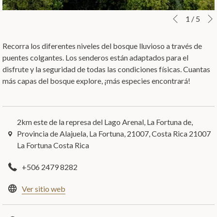
Botones
Al
1
/
5
Anterior
de
hacer
control
clic
Recorra los diferentes niveles del bosque lluvioso a través de
de
en
puentes colgantes. Los senderos están adaptados para el
la
los
disfrute y la seguridad de todas las condiciones físicas. Cuantas
presentación
siguientes
más capas del bosque explore, ¡más especies encontrará!
de
enlaces,
diapositivas
se
actualizará
2km este de la represa del Lago Arenal, La Fortuna de,
el
Provincia de Alajuela, La Fortuna, 21007, Costa Rica 21007
contenido
La Fortuna Costa Rica
anterior
+506 2479 8282
abre
Ver sitio web
en
una